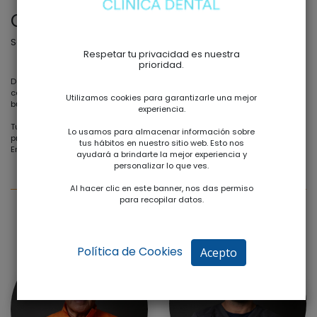
Clínica dental Fabra
Sonríe con confianza, cuidamos de tu salud dental
Respetar tu privacidad es nuestra
prioridad.
Desde hace
más de cuatro décadas
, nuestra clínica dental en el
corazón de Valencia ha sido un referente de excelencia en el cuidado
Utilizamos cookies para garantizarle una mejor
bucal.
experiencia.
Tu salud bucal es nuestra
pasión
, y nos comprometemos a seguir
Lo usamos para almacenar información sobre
proporcionando cuidados de
calidad
que perduren otros tantos años.
tus hábitos en nuestro sitio web. Esto nos
En nuestra clínica,
tu sonrisa es la razón de nuestro compromiso.
ayudará a brindarte la mejor experiencia y
personalizar lo que ves.
Al hacer clic en este banner, nos das permiso
para recopilar datos.
Política de Cookies
Acepto