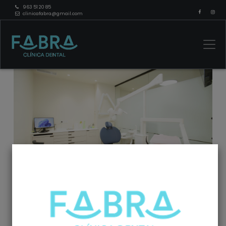
963 51 20 85
clinicafabra@gmail.com