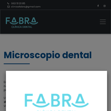
963 51 20 85
clinicafabra@gmail.com
Microscopio dental
En la
Clínica Dental Fabra
, la búsqueda constante de la excelencia
nos lleva a incorporar tecnologías de vanguardia para mejorar la
precisión y calidad de nuestros procedimientos.
Un componente esencial en nuestro compromiso con la
odontología
de precisión es el Microscopio Dental
, una herramienta que eleva la
visualización a niveles extraordinarios.